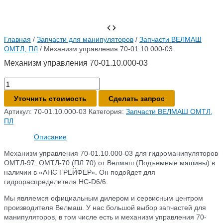
Главная
/
Запчасти для манипуляторов
/
Запчасти ВЕЛМАШ
ОМТЛ, ПЛ
/ Механизм управления 70-01.10.000-03
Механизм управления 70-01.10.000-03
Количество
товара
Уточнить стоимость
Сделать запрос
Механизм
управления
Артикул:
70-01.10.000-03
Категория:
Запчасти ВЕЛМАШ ОМТЛ,
70-
ПЛ
01.10.000-
Описание
03
Механизм управления 70-01.10.000-03 для гидроманипуляторов
ОМТЛ-97, ОМТЛ-70 (ПЛ 70) от Велмаш (Подъемные машины) в
наличии в «АНС ГРЕЙФЕР». Он подойдет для
гидрораспределителя HC-D6/6.
Мы являемся официальным дилером и сервисным центром
производителя Велмаш. У нас большой выбор запчастей для
манипуляторов, в том числе есть и механизм управления 70-