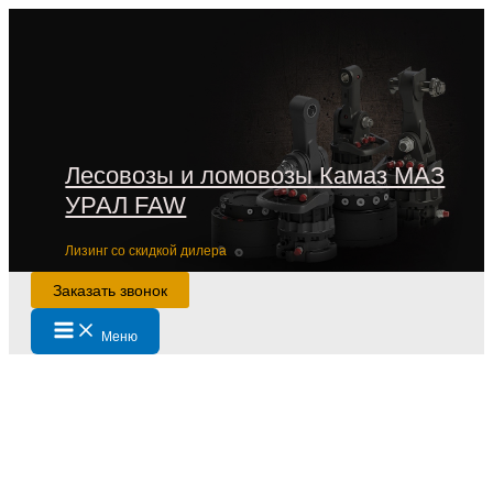
Перейти
к
содержимому
Лесовозы и ломовозы Камаз МАЗ
УРАЛ FAW
Лизинг со скидкой дилера
Заказать звонок
Main
Меню
Menu