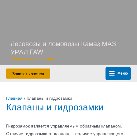
Перейти
к
содержимому
Лесовозы и ломовозы Камаз МАЗ
УРАЛ FAW
Лизинг со скидкой дилера
Заказать звонок
Меню
Main
Menu
Главная
/ Клапаны и гидрозамки
Клапаны и гидрозамки
Гидрозамок является управляемым обратным клапаном.
Отличие гидрозамка от клапана – наличие управляющего