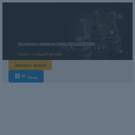
Перейти
к
содержимому
Лесовозы и ломовозы Камаз МАЗ УРАЛ FAW
Лизинг со скидкой дилера
Заказать звонок
Main
Меню
Menu
Политика
конфиденциальности
Главная
Политика конфиденциальности