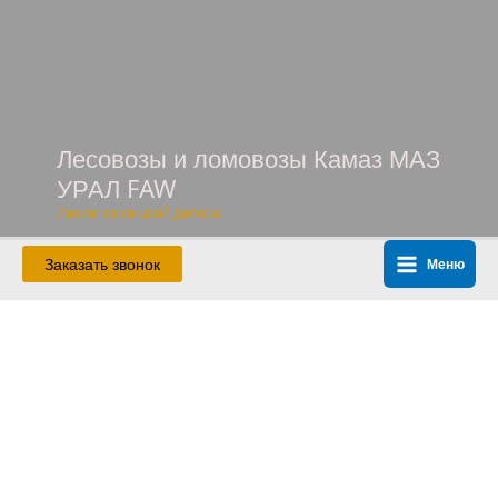
Перейти
к
содержимому
Лесовозы и ломовозы Камаз МАЗ
УРАЛ FAW
Лизинг со скидкой дилера
Заказать звонок
Меню
Main
Menu