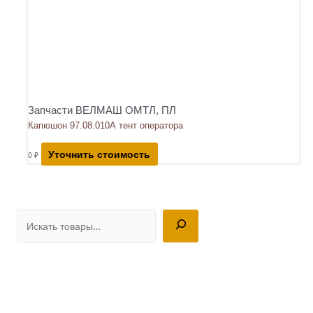
Запчасти ВЕЛМАШ ОМТЛ, ПЛ
Капюшон 97.08.010А тент оператора
Уточнить стоимость
0
₽
П
о
и
с