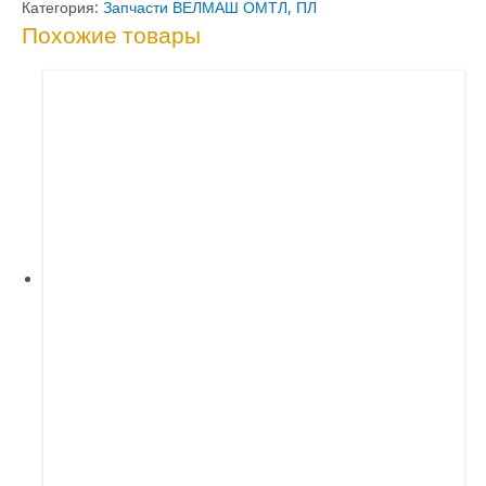
распределителя
Категория:
Запчасти ВЕЛМАШ ОМТЛ, ПЛ
Похожие товары
70-
01.10.001-
03