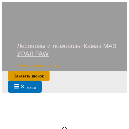
Перейти
к
содержимому
Лесовозы и ломовозы Камаз МАЗ
УРАЛ FAW
Лизинг со скидкой дилера
Заказать звонок
Main
Меню
Menu