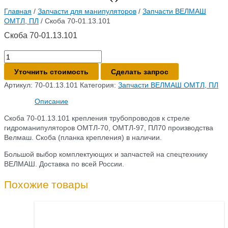
Главная
/
Запчасти для манипуляторов
/
Запчасти ВЕЛМАШ
ОМТЛ, ПЛ
/ Скоба 70-01.13.101
Скоба 70-01.13.101
Количество
товара
Уточнить стоимость
Сделать запрос
Скоба
70-
Артикул:
70-01.13.101
Категория:
Запчасти ВЕЛМАШ ОМТЛ, ПЛ
01.13.101
Описание
Скоба 70-01.13.101 крепления трубопроводов к стреле
гидроманипуляторов ОМТЛ-70, ОМТЛ-97, ПЛ70 производства
Велмаш. Скоба (планка крепления) в наличии.
Большой выбор комплектующих и запчастей на спецтехнику
ВЕЛМАШ. Доставка по всей России.
Похожие товары