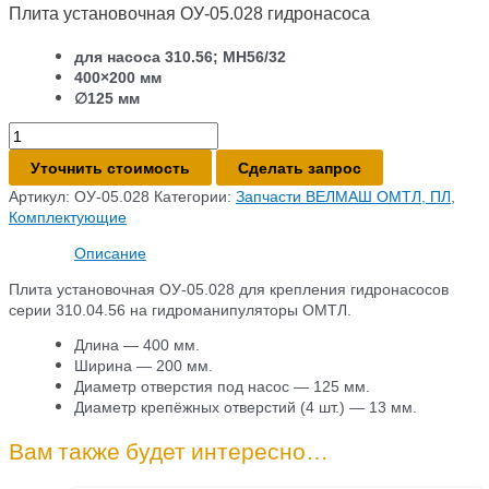
Плита установочная ОУ-05.028 гидронасоса
для насоса 310.56; МН56/32
400×200 мм
∅125 мм
Количество
товара
Уточнить стоимость
Сделать запрос
Плита
установочная
Артикул:
ОУ-05.028
Категории:
Запчасти ВЕЛМАШ ОМТЛ, ПЛ
,
ОУ-05.028
Комплектующие
гидронасоса
Описание
Плита установочная ОУ-05.028 для крепления гидронасосов
серии 310.04.56 на гидроманипуляторы ОМТЛ.
Длина — 400 мм.
Ширина — 200 мм.
Диаметр отверстия под насос — 125 мм.
Диаметр крепёжных отверстий (4 шт.) — 13 мм.
Вам также будет интересно…