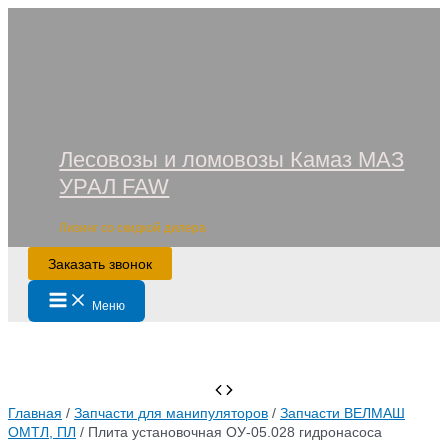
Перейти
к
содержимому
Лесовозы и ломовозы Камаз МАЗ
УРАЛ FAW
Лизинг со скидкой дилера
Заказать звонок
Main
Меню
Menu
Главная
/
Запчасти для манипуляторов
/
Запчасти ВЕЛМАШ
ОМТЛ, ПЛ
/ Плита установочная ОУ-05.028 гидронасоса