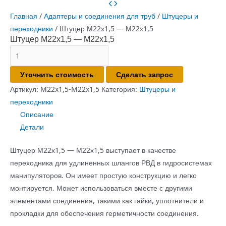
Главная
/
Адаптеры и соединения для труб
/
Штуцеры и
переходники
/ Штуцер М22х1,5 — М22х1,5
Штуцер М22х1,5 — М22х1,5
Количество
товара
Уточнить стоимость
Сделать запрос
Штуцер
М22х1,5
Артикул:
M22x1,5-M22x1,5
Категория:
Штуцеры и
-
переходники
М22х1,5
Описание
Детали
Штуцер М22х1,5 — М22х1,5 выступает в качестве
переходника для удлиненных шлангов РВД в гидросистемах
манипуляторов. Он имеет простую конструкцию и легко
монтируется. Может использоваться вместе с другими
элементами соединения, такими как гайки, уплотнители и
прокладки для обеспечения герметичности соединения.