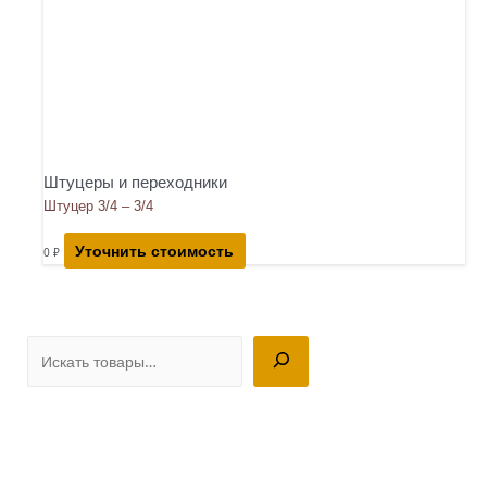
Штуцеры и переходники
Штуцер 3/4 – 3/4
Уточнить стоимость
0
₽
П
о
и