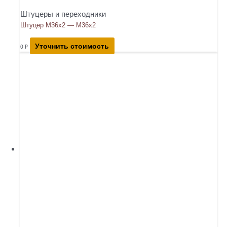
Штуцеры и переходники
Штуцер М36х2 — М36х2
Уточнить стоимость
0
₽