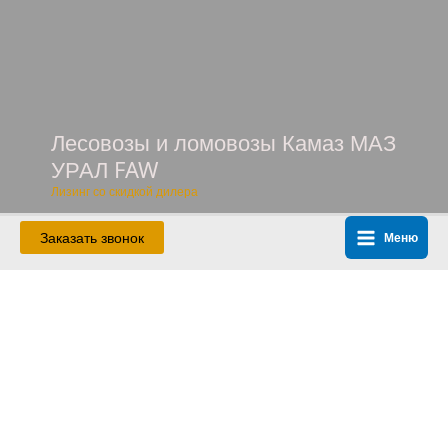
Перейти
к
содержимому
Лесовозы и ломовозы Камаз МАЗ
УРАЛ FAW
Лизинг со скидкой дилера
Заказать звонок
Меню
Main
Menu