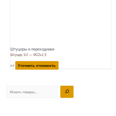
Штуцеры и переходники
Штуцер 1/2 — М22х1,5
Уточнить стоимость
0
₽
П
о
и