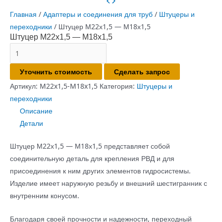
Главная
/
Адаптеры и соединения для труб
/
Штуцеры и
переходники
/ Штуцер М22х1,5 — М18х1,5
Штуцер М22х1,5 — М18х1,5
Количество
товара
Уточнить стоимость
Сделать запрос
Штуцер
М22х1,5
Артикул:
M22x1,5-M18x1,5
Категория:
Штуцеры и
-
переходники
М18х1,5
Описание
Детали
Штуцер М22х1,5 — М18х1,5 представляет собой
соединительную деталь для крепления РВД и для
присоединения к ним других элементов гидросистемы.
Изделие имеет наружную резьбу и внешний шестигранник с
внутренним конусом.
Благодаря своей прочности и надежности, переходный