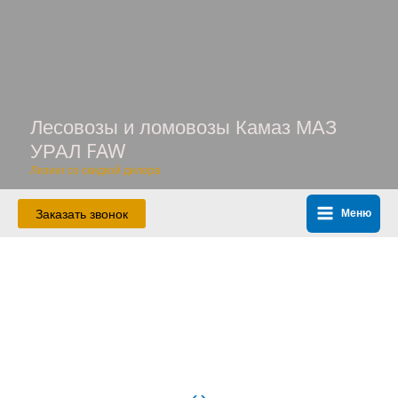
Перейти
к
содержимому
Лесовозы и ломовозы Камаз МАЗ
УРАЛ FAW
Лизинг со скидкой дилера
Заказать звонок
Меню
Main
Menu