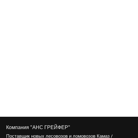
Компания "АНС ГРЕЙФЕР"
Поставщик новых лесовозов и ломовозов Камаз /