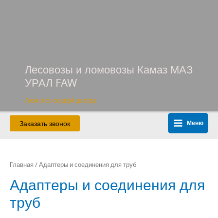
Перейти
к
содержимому
Лесовозы и ломовозы Камаз МАЗ
УРАЛ FAW
Лизинг со скидкой дилера
Заказать звонок
Меню
Main
Menu
Главная
/ Адаптеры и соединения для труб
Адаптеры и соединения для
труб