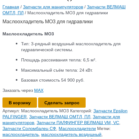
Главная
/
Запчасти для манипуляторов
/
Запчасти ВЕЛМАШ
ОМТЛ, ПЛ
/ Маслоохладитель МО3 для гидравлики
Маслоохладитель МО3 для гидравлики
Маслоохладитель МО3
Тип: 3‑рядный воздушный маслоохладитель для
гидравлической системы.
Площадь рассеивания тепла: 6,5 м².
Максимальный съём тепла: 24 кВт.
Базовая стоимость 54 900 руб.
Заказать через
МАХ
Количество
В корзину
Сделать запрос
товара
Артикул:
Маслоохладитель МО3
Категорий:
Запчасти Epsilon
Маслоохладитель
PALFINGER
,
Запчасти ВЕЛМАШ ОМТЛ, ПЛ
,
Запчасти для
МО3
манипуляторов
,
Запчасти ПАЛФИНГЕР ВЕЛМАШ VM, VC
,
для
Запчасти Соломбалец СФ
,
Маслоохладители
Метки:
гидравлики
маслоохладитель
,
маслоохладитель воздушный
,