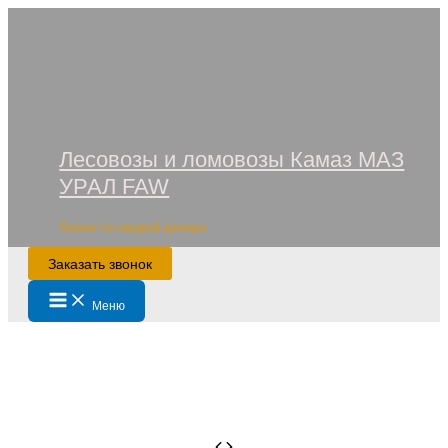
Перейти
к
содержимому
Лесовозы и ломовозы Камаз МАЗ
УРАЛ FAW
Лизинг со скидкой дилера
Заказать звонок
Main
Меню
Menu