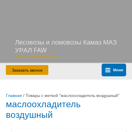
Перейти
к
содержимому
Лесовозы и ломовозы Камаз МАЗ
УРАЛ FAW
Лизинг со скидкой дилера
Заказать звонок
Меню
Main
Menu
Главная
/ Товары с меткой “маслоохладитель воздушный”
маслоохладитель
воздушный