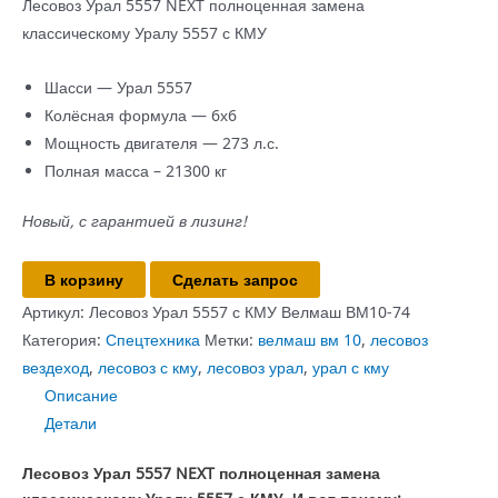
Лесовоз Урал 5557 NEXT полноценная замена
классическому Уралу 5557 с КМУ
Шасси — Урал 5557
Колёсная формула — 6х6
Мощность двигателя — 273 л.с.
Полная масса – 21300 кг
Новый, с гарантией в лизинг!
Количество
В корзину
Сделать запрос
товара
Артикул:
Лесовоз Урал 5557 с КМУ Велмаш ВМ10-74
Лесовоз
Категория:
Спецтехника
Метки:
велмаш вм 10
,
лесовоз
Урал
вездеход
,
лесовоз с кму
,
лесовоз урал
,
урал с кму
5557
Описание
с
Детали
КМУ
ВМ10-
Лесовоз Урал 5557 NEXT полноценная замена
74