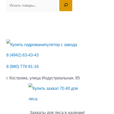
П
о
и
с
к
8 (4942) 63-43-43
8 (980) 776-91-16
г. Кострома, улица Индустриальная, 85
Захваты для леса в наличии!