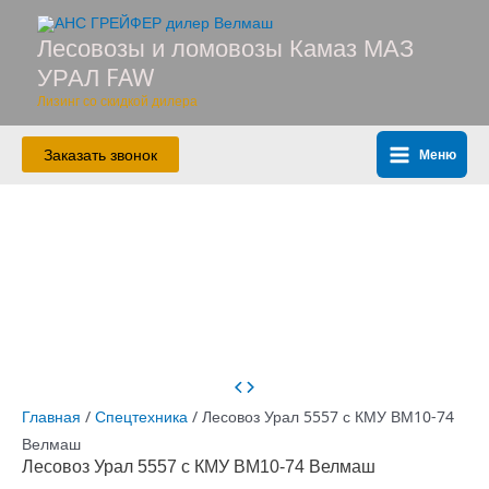
Перейти
к
Лесовозы и ломовозы Камаз МАЗ
содержимому
УРАЛ FAW
Лизинг со скидкой дилера
Заказать звонок
Меню
Main
Menu
Главная
/
Спецтехника
/ Лесовоз Урал 5557 с КМУ ВМ10-74
Велмаш
Лесовоз Урал 5557 с КМУ ВМ10-74 Велмаш