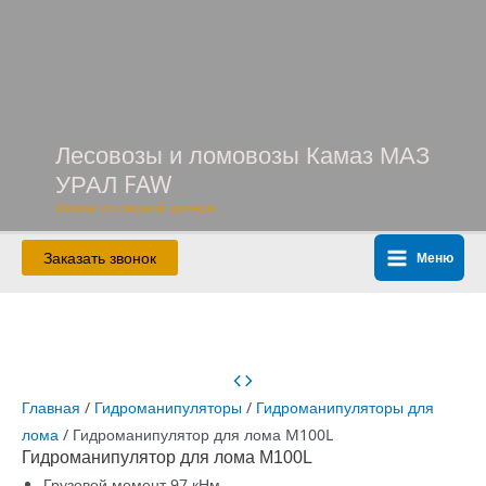
Перейти
к
содержимому
Лесовозы и ломовозы Камаз МАЗ
УРАЛ FAW
Лизинг со скидкой дилера
Заказать звонок
Меню
Main
Menu
Главная
/
Гидроманипуляторы
/
Гидроманипуляторы для
лома
/ Гидроманипулятор для лома M100L
Гидроманипулятор для лома M100L
Грузовой момент 97 кНм