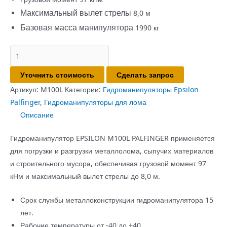
Максимальный вылет стрелы
8,0 м
Базовая масса манипулятора
1990 кг
Количество
товара
Уточнить стоимость
Сделать запрос
Гидроманипулятор
для
Артикул:
M100L
Категории:
Гидроманипуляторы Epsilon
лома
Palfinger
,
Гидроманипуляторы для лома
M100L
Описание
Гидроманипулятор EPSILON M100L PALFINGER применяется
для погрузки и разгрузки металлолома, сыпучих материалов
и строительного мусора, обеспечивая грузовой момент 97
кНм и максимальный вылет стрелы до 8,0 м.
Срок службы металлоконструкции гидроманипулятора 15
лет.
Рабочие температуры от -40 до +40.