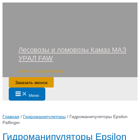
Перейти
к
содержимому
Лесовозы и ломовозы Камаз МАЗ
УРАЛ FAW
Лизинг со скидкой дилера
Заказать звонок
Main
Меню
Menu
Главная
/
Гидроманипуляторы
/ Гидроманипуляторы Epsilon
Palfinger
Гидроманипуляторы Epsilon