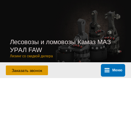
Перейти
к
содержимому
Лесовозы и ломовозы Камаз МАЗ
УРАЛ FAW
Лизинг со скидкой дилера
Заказать звонок
Меню
Main
Menu