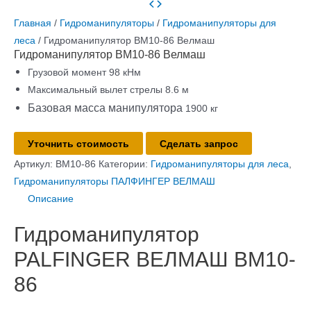
Главная
/
Гидроманипуляторы
/
Гидроманипуляторы для
леса
/ Гидроманипулятор ВМ10-86 Велмаш
Гидроманипулятор ВМ10-86 Велмаш
Грузовой момент 98 кНм
Максимальный вылет стрелы 8.6 м
Базовая масса манипулятора
1900 кг
Количество
Уточнить стоимость
Сделать запрос
товара
Артикул:
ВМ10-86
Категории:
Гидроманипуляторы для леса
,
Гидроманипулятор
Гидроманипуляторы ПАЛФИНГЕР ВЕЛМАШ
ВМ10-
Описание
86
Гидроманипулятор
Велмаш
PALFINGER ВЕЛМАШ ВМ10-
86