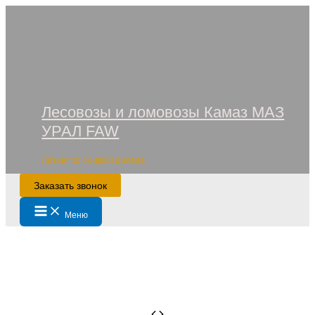
Перейти
к
содержимому
Лесовозы и ломовозы Камаз МАЗ
УРАЛ FAW
Лизинг со скидкой дилера
Заказать звонок
Main
Меню
Menu