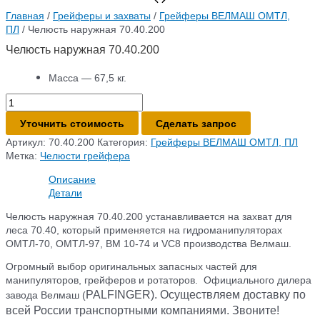
Главная
/
Грейферы и захваты
/
Грейферы ВЕЛМАШ ОМТЛ,
ПЛ
/ Челюсть наружная 70.40.200
Челюсть наружная 70.40.200
Масса — 67,5 кг.
Количество
товара
Уточнить стоимость
Сделать запрос
Челюсть
наружная
Артикул:
70.40.200
Категория:
Грейферы ВЕЛМАШ ОМТЛ, ПЛ
70.40.200
Метка:
Челюсти грейфера
Описание
Детали
Челюсть наружная 70.40.200 устанавливается на захват для
леса 70.40, который применяется на гидроманипуляторах
ОМТЛ-70, ОМТЛ-97, ВМ 10-74 и VC8 производства Велмаш.
Огромный выбор оригинальных запасных частей для
манипуляторов, грейферов и ротаторов. Официального дилера
PALFINGER)
. Осуществляем доставку по
завода Велмаш (
всей России транспортными компаниями. Звоните!