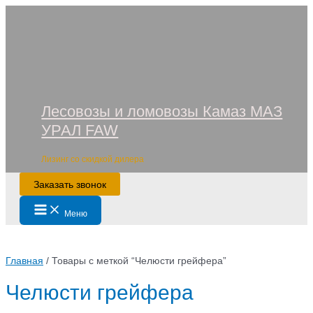
Перейти
к
содержимому
Лесовозы и ломовозы Камаз МАЗ
УРАЛ FAW
Лизинг со скидкой дилера
Заказать звонок
Main
Меню
Menu
Главная
/ Товары с меткой “Челюсти грейфера”
Челюсти грейфера