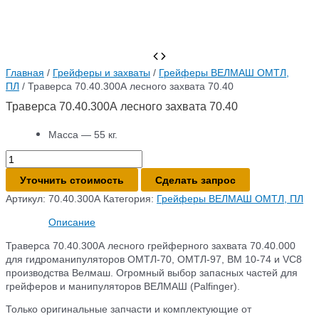
Главная
/
Грейферы и захваты
/
Грейферы ВЕЛМАШ ОМТЛ,
ПЛ
/ Траверса 70.40.300А лесного захвата 70.40
Траверса 70.40.300А лесного захвата 70.40
Масса — 55 кг.
Количество
товара
Уточнить стоимость
Сделать запрос
Траверса
70.40.300А
Артикул:
70.40.300A
Категория:
Грейферы ВЕЛМАШ ОМТЛ, ПЛ
лесного
Описание
захвата
70.40
Траверса 70.40.300А лесного грейферного захвата 70.40.000
для гидроманипуляторов ОМТЛ-70, ОМТЛ-97, ВМ 10-74 и VC8
производства Велмаш. Огромный выбор запасных частей для
грейферов и манипуляторов ВЕЛМАШ (Palfinger).
Только оригинальные запчасти и комплектующие от