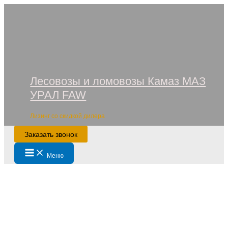
Перейти
к
содержимому
Лесовозы и ломовозы Камаз МАЗ
УРАЛ FAW
Лизинг со скидкой дилера
Заказать звонок
Main
Меню
Menu