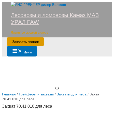
Перейти
к
Лесовозы и ломовозы Камаз МАЗ
содержимому
УРАЛ FAW
Лизинг со скидкой дилера
Заказать звонок
Main
Меню
Menu
Главная
/
Грейферы и захваты
/
Захваты для леса
/ Захват
70.41.010 для леса
Захват 70.41.010 для леса