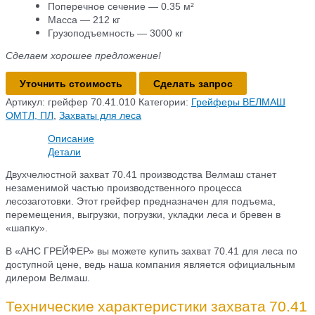
Поперечное сечение — 0.35 м²
Масса — 212 кг
Грузоподъемность — 3000 кг
Сделаем хорошее предложение!
Количество
Уточнить стоимость
Сделать запрос
товара
Артикул:
грейфер 70.41.010
Категории:
Грейферы ВЕЛМАШ
Захват
ОМТЛ, ПЛ
,
Захваты для леса
70.41.010
для
Описание
леса
Детали
Двухчелюстной захват 70.41 производства Велмаш станет
незаменимой частью производственного процесса
лесозаготовки. Этот грейфер предназначен для подъема,
перемещения, выгрузки, погрузки, укладки леса и бревен в
«шапку».
В «АНС ГРЕЙФЕР» вы можете купить захват 70.41 для леса по
доступной цене, ведь наша компания является официальным
дилером Велмаш.
Технические характеристики захвата 70.41