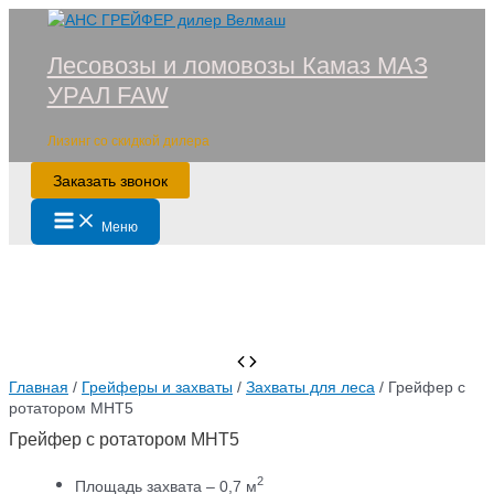
Перейти
к
Лесовозы и ломовозы Камаз МАЗ
содержимому
УРАЛ FAW
Лизинг со скидкой дилера
Заказать звонок
Main
Меню
Menu
Главная
/
Грейферы и захваты
/
Захваты для леса
/ Грейфер с
ротатором MHT5
Грейфер с ротатором MHT5
2
Площадь захвата – 0,7 м