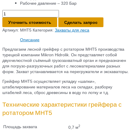
Рабочее давление – 320 Бар
Количество
товара
Уточнить стоимость
Сделать запрос
Грейфер
с
Артикул:
MHT5
Категория:
Захваты для леса
ротатором
Описание
MHT5
Предлагаем лесной грейфер с ротатором MHT5 производства
турецкой компании Mikron Hidrolik. Он представляет собой
двухчелюстной съёмный грузозахватный орган и предназначен
для погрузо-разгрузочных работ с лесоматериалами разных
форм. Захват устанавливается на перегружатели и экскаваторы.
Грейфер MHT5 осуществляет укладку «шапки»,
штабелирование материалов леса на складах, разборку
штабелей леса, сброс древесины в воду по лотку и т.д.
Технические характеристики грейфера с
ротатором MHT5
2
Площадь захвата
0,7 м