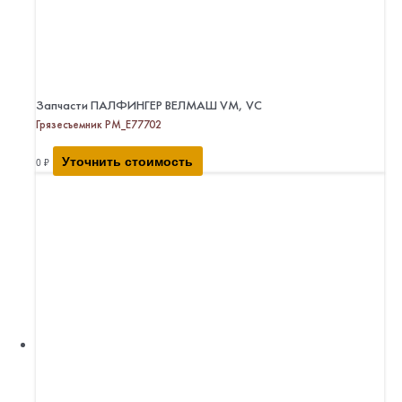
Запчасти ПАЛФИНГЕР ВЕЛМАШ VM, VC
Грязесъемник PM_E77702
Уточнить стоимость
0
₽