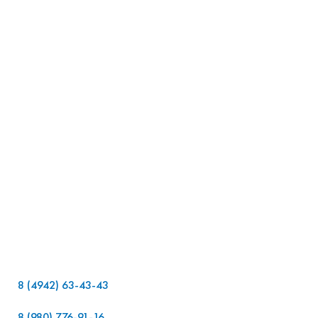
к
8 (4942) 63-43-43
8 (980) 776-91-16