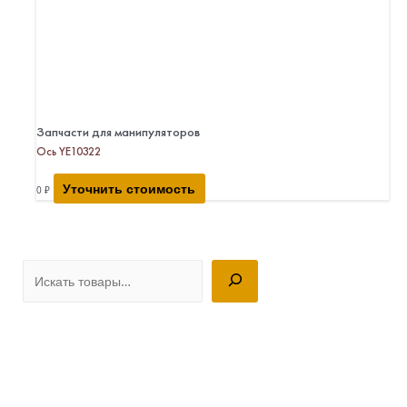
Запчасти для манипуляторов
Ось YE10322
Уточнить стоимость
0
₽
П
о
и
с