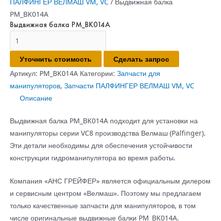
ПАЛФИНГЕР ВЕЛМАШ VM, VC
/ Выдвижная балка
PM_BK014A
Выдвижная балка PM_BK014A
Количество
товара
Уточнить стоимость
Сделать запрос
Выдвижная
балка
Артикул:
PM_BK014A
Категории:
Запчасти для
PM_BK014A
манипуляторов
,
Запчасти ПАЛФИНГЕР ВЕЛМАШ VM, VC
Описание
Выдвижная балка PM_BK014A подходит для установки на
манипуляторы серии VC8 производства Велмаш (Palfinger).
Эти детали необходимы для обеспечения устойчивости
конструкции гидроманипулятора во время работы.
Компания «АНС ГРЕЙФЕР» является официальным дилером
и сервисным центром «Велмаш». Поэтому мы предлагаем
только качественные запчасти для манипуляторов, в том
числе оригинальные выдвижные балки PM_BK014A.