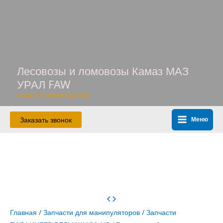
Перейти
к
содержимому
Лесовозы и ломовозы Камаз МАЗ
УРАЛ FAW
Лизинг со скидкой дилера
Заказать звонок
Меню
Main
Menu
Главная
/
Запчасти для манипуляторов
/
Запчасти