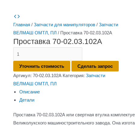
Главная
/
Запчасти для манипуляторов
/
Запчасти
ВЕЛМАШ ОМТЛ, ПЛ
/ Проставка 70-02.03.102А
Проставка 70-02.03.102А
Количество
товара
Уточнить стоимость
Сделать запрос
Проставка
Артикул:
70-02.03.102А
Категория:
Запчасти
70-
ВЕЛМАШ ОМТЛ, ПЛ
02.03.102А
Описание
Детали
Проставка 70-02.03.102А или свертная втулка комплекту
Великолукского машиностроительного завода. Она изгот