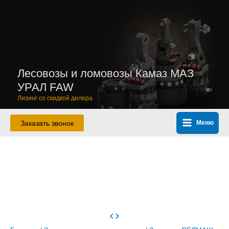
Перейти
к
содержимому
Лесовозы и ломовозы Камаз МАЗ
УРАЛ FAW
Лизинг со скидкой дилера
Заказать звонок
Меню
Main
Menu