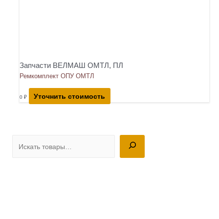
Запчасти ВЕЛМАШ ОМТЛ, ПЛ
Ремкомплект ОПУ ОМТЛ
Уточнить стоимость
0
₽
П
о
и
с