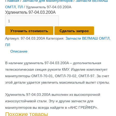
Главная
/
Запчасти для манипуляторов
/
Запчасти ВЕЛМАШ
ОМТЛ, ПЛ
/ Удлинитель 97-04.03.200А
Удлинитель 97-04.03.200А
Количество
товара
Уточнить стоимость
Сделать запрос
Удлинитель
97-
Артикул:
97-04.03.200А
Категория:
Запчасти ВЕЛМАШ ОМТЛ,
04.03.200А
ПЛ
Описание
В наличии удлинитель 97-04.03.200А – дополнительная
телескопическая секция рукояти КМУ. Изделие комплектует
манипуляторы ОМТЛ-70-01, ОМТЛ-70-02, ОМТЛ-97. За счет
этой детали удается увеличить максимальный вылет стрелы.
Удлинитель 97-04.03.200А выполнен из высокопрочной
износоустойчивой стали. Эту и другие запчасти для
манипуляторов вы всегда найдете в «АНС ГРЕЙФЕР».
Похожие товары