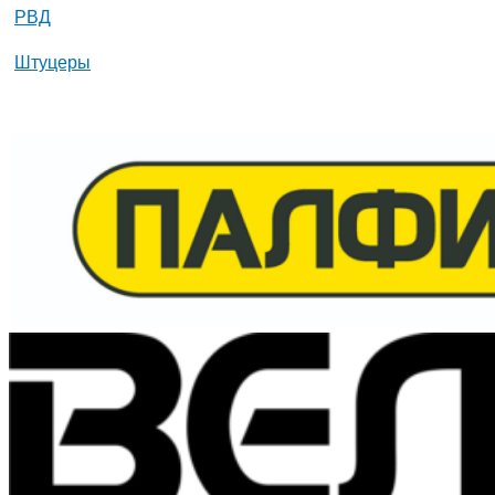
РВД
Штуцеры