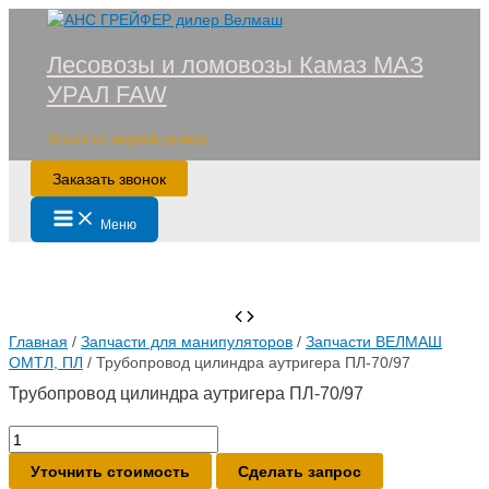
Перейти
к
Лесовозы и ломовозы Камаз МАЗ
содержимому
УРАЛ FAW
Лизинг со скидкой дилера
Заказать звонок
Main
Меню
Menu
Главная
/
Запчасти для манипуляторов
/
Запчасти ВЕЛМАШ
ОМТЛ, ПЛ
/ Трубопровод цилиндра аутригера ПЛ-70/97
Трубопровод цилиндра аутригера ПЛ-70/97
Количество
товара
Уточнить стоимость
Сделать запрос
Трубопровод