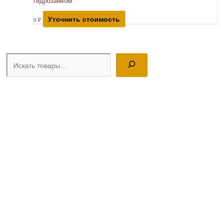
гидрозамком
Уточнить стоимость
0
₽
Поиск