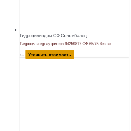
Гидроцилиндры СФ Соломбалец
Гидроцилиндр аутригера 94259817 СФ-65/75 без г/з
Уточнить стоимость
0
₽