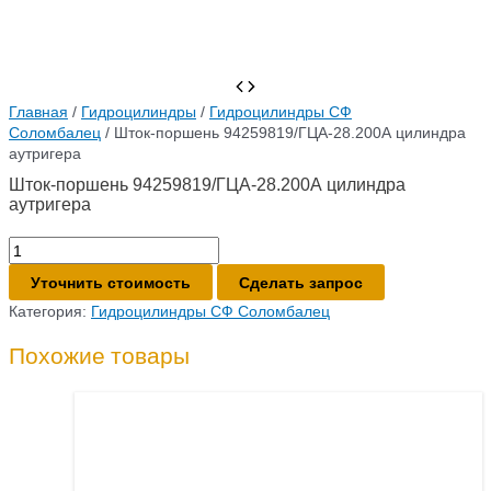
Главная
/
Гидроцилиндры
/
Гидроцилиндры СФ
Соломбалец
/ Шток-поршень 94259819/ГЦА-28.200А цилиндра
аутригера
Шток-поршень 94259819/ГЦА-28.200А цилиндра
аутригера
Количество
товара
Уточнить стоимость
Сделать запрос
Шток-
поршень
Категория:
Гидроцилиндры СФ Соломбалец
94259819/
ГЦА-28.200А
Похожие товары
цилиндра
аутригера