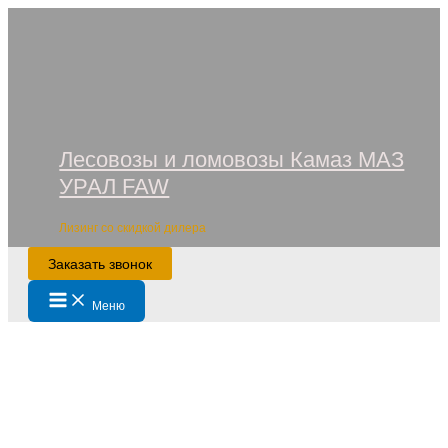
Перейти
к
содержимому
Лесовозы и ломовозы Камаз МАЗ
УРАЛ FAW
Лизинг со скидкой дилера
Заказать звонок
Main
Меню
Menu