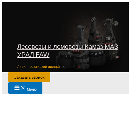
Перейти
к
содержимому
Лесовозы и ломовозы Камаз МАЗ
УРАЛ FAW
Лизинг со скидкой дилера
Заказать звонок
Main
Меню
Menu