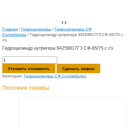
Главная
/
Гидроцилиндры
/
Гидроцилиндры СФ
Соломбалец
/ Гидроцилиндр аутригера 94259817ГЗ СФ-65/75 с
г/з
Гидроцилиндр аутригера 94259817ГЗ СФ-65/75 с г/з
Количество
товара
Уточнить стоимость
Сделать запрос
Гидроцилиндр
аутригера
Категория:
Гидроцилиндры СФ Соломбалец
94259817ГЗ
СФ-65/75
Похожие товары
с
г/
з