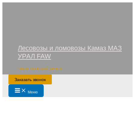
Перейти
к
содержимому
Лесовозы и ломовозы Камаз МАЗ
УРАЛ FAW
Лизинг со скидкой дилера
Заказать звонок
Main
Меню
Menu