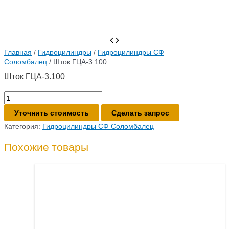
Главная
/
Гидроцилиндры
/
Гидроцилиндры СФ
Соломбалец
/ Шток ГЦА-3.100
Шток ГЦА-3.100
Количество
товара
Уточнить стоимость
Сделать запрос
Шток
ГЦА-3.100
Категория:
Гидроцилиндры СФ Соломбалец
Похожие товары