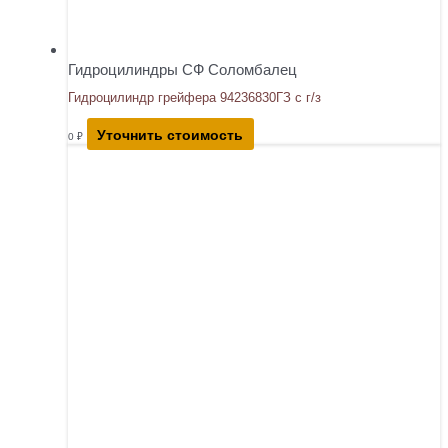
Гидроцилиндры СФ Соломбалец
Гидроцилиндр грейфера 94236830ГЗ с г/з
Уточнить стоимость
0
₽