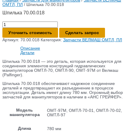
Главная
/
Запчасти для манипуляторов
/
Запчасти ВЕЛМАШ
ОМТЛ, ПЛ
/ Шпилька 70.00.018
Шпилька 70.00.018
Количество
товара
Шпилька
Уточнить стоимость
Сделать запрос
70.00.018
Артикул:
70.00.018
Категория:
Запчасти ВЕЛМАШ ОМТЛ, ПЛ
Описание
Детали
Шпилька 70.00.018 — это деталь, которая используется для
соединения элементов конструкций гидравлических
манипуляторов ОМТЛ-70, ОМТЛ-90, ОМТ-97М от Велмаш
(Palfinger).
Шпилька 70.00.018 обеспечивают надежное соединение
деталей и предотвращают их разъединение в процессе
эксплуатации. Деталь имеет длину 780 мм. Огромный выбор
запчастей для манипуляторов в наличии в «АНС ГРЕЙФЕР».
Модель
ОМТ-97М, ОМТЛ-70-01, ОМТЛ-70-02,
манипулятора
ОМТЛ-97
Длина
780 мм