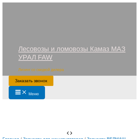
Перейти
к
содержимому
Лесовозы и ломовозы Камаз МАЗ
УРАЛ FAW
Лизинг со скидкой дилера
Заказать звонок
Main
Меню
Menu