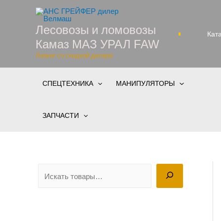
Перейти
к
Лесовозы и ломовозы
содержимому
Кат
Камаз МАЗ УРАЛ FAW
Лизинг со скидкой дилера
СПЕЦТЕХНИКА
МАНИПУЛЯТОРЫ
ЗАПЧАСТИ
П
о
и