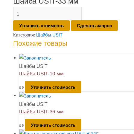
Шайба USIT-33 мм
Количество
товара
Уточнить стоимость
Сделать запрос
Шайба
Категория:
Шайбы USIT
USIT-
Похожие товары
33
мм
Шайбы USIT
Шайба USIT-10 мм
Уточнить стоимость
0
₽
Шайбы USIT
Шайба USIT-36 мм
Уточнить стоимость
0
₽