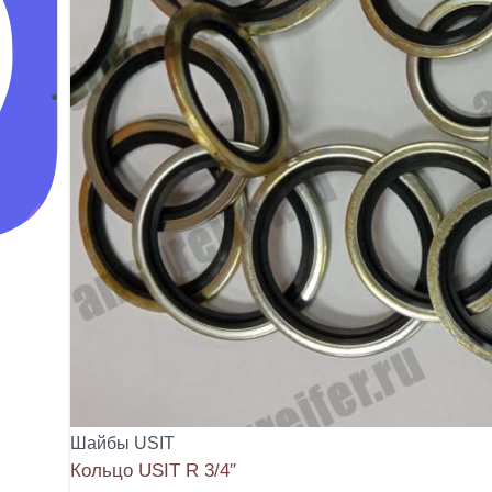
Шайбы USIT
Кольцо USIT R 3/4″