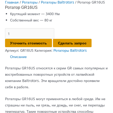
Главная
/
Ротаторы
/
Ротаторы Baltrotors
/ Ротатор GR16US
Ротатор GR16US
Крутящий момент — 3400 Нм
Собственный вес — 80 кг
Количество
товара
Уточнить стоимость
Сделать запрос
Ротатор
GR16US
Артикул:
GR16US
Категория:
Ротаторы Baltrotors
Описание
Ротаторы GR16US относятся к серии GR самых популярных и
востребованных поворотных устройств от латвийской
компании Baltrotors. Эти вращатели достойно проявили
себя в работе.
Ротаторы GR16US могут применяться в любой среде. Им не
страшны ни пыль, ни грязь, ни дождь, ни снег, ни перепады
температур. Такие поворотные устройства способны