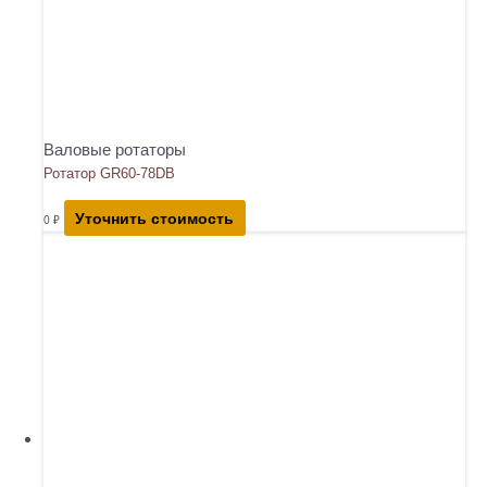
Валовые ротаторы
Ротатор GR60-78DB
Уточнить стоимость
0
₽