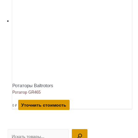
Ротаторы Baltrotors
Ротатор GR465
Уточнить стоимость
0
₽
П