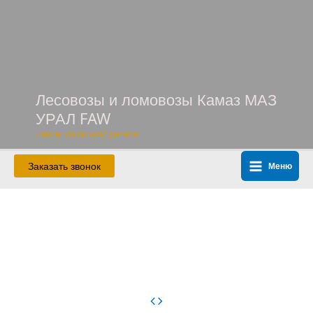
Перейти
к
содержимому
Лесовозы и ломовозы Камаз МАЗ
УРАЛ FAW
Лизинг со скидкой дилера
Заказать звонок
Меню
Main
Menu