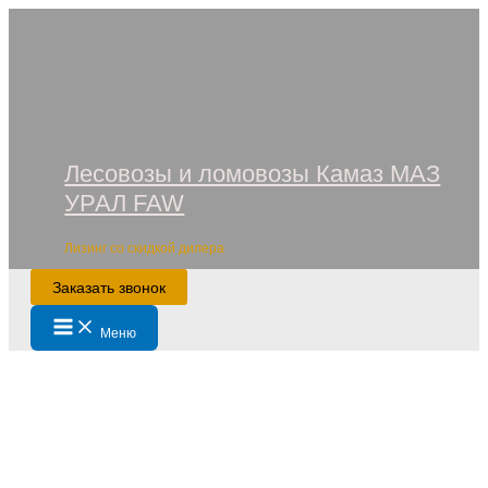
Перейти
к
содержимому
Лесовозы и ломовозы Камаз МАЗ
УРАЛ FAW
Лизинг со скидкой дилера
Заказать звонок
Main
Меню
Menu