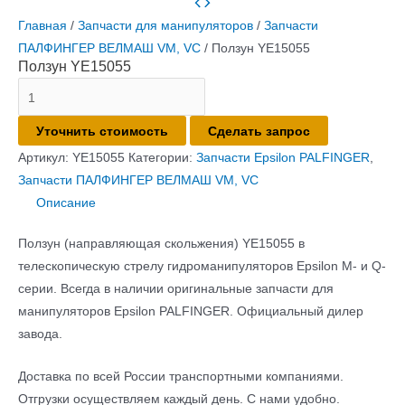
Главная
/
Запчасти для манипуляторов
/
Запчасти
ПАЛФИНГЕР ВЕЛМАШ VM, VC
/ Ползун YE15055
Ползун YE15055
Количество
товара
Уточнить стоимость
Сделать запрос
Ползун
YE15055
Артикул:
YE15055
Категории:
Запчасти Epsilon PALFINGER
,
Запчасти ПАЛФИНГЕР ВЕЛМАШ VM, VC
Описание
Ползун (направляющая скольжения) YE15055 в
телескопическую стрелу гидроманипуляторов Epsilon M- и Q-
серии. Всегда в наличии оригинальные запчасти для
манипуляторов Epsilon PALFINGER. Официальный дилер
завода.
Доставка по всей России транспортными компаниями.
Отгрузки осуществляем каждый день. С нами удобно.