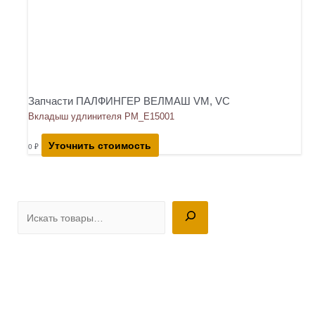
Запчасти ПАЛФИНГЕР ВЕЛМАШ VM, VC
Вкладыш удлинителя PM_E15001
Уточнить стоимость
0
₽
П
о
и
с