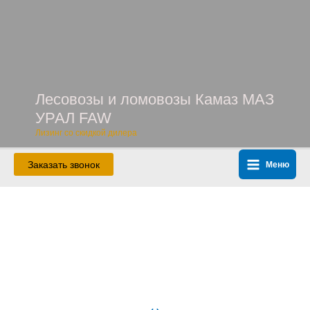
Перейти
к
содержимому
Лесовозы и ломовозы Камаз МАЗ
УРАЛ FAW
Лизинг со скидкой дилера
Заказать звонок
Меню
Main
Menu