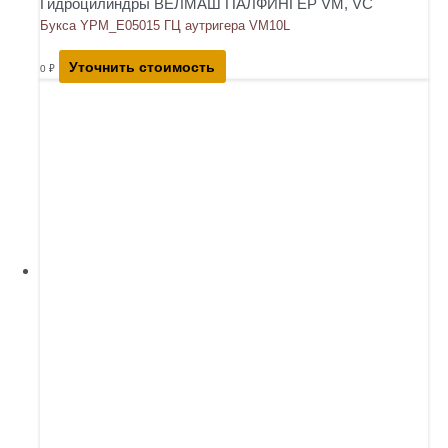
Гидроцилиндры ВЕЛМАШ ПАЛФИНГЕР VM, VC
Букса YPM_E05015 ГЦ аутригера VM10L
Уточнить стоимость
0
₽