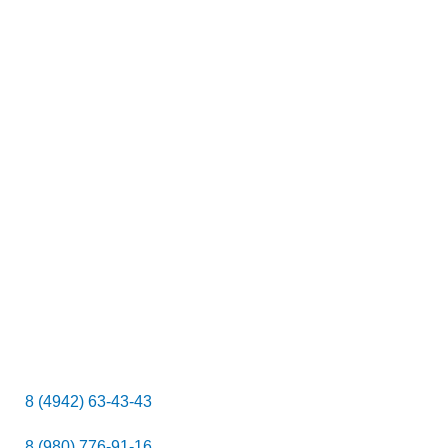
к
8 (4942) 63-43-43
8 (980) 776-91-16