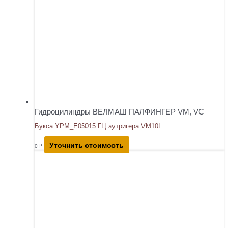
Гидроцилиндры ВЕЛМАШ ПАЛФИНГЕР VM, VC
Букса YPM_E05015 ГЦ аутригера VM10L
Уточнить стоимость
0
₽