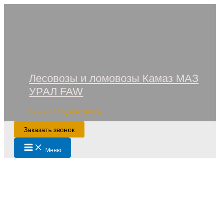
Перейти
к
содержимому
Лесовозы и ломовозы Камаз МАЗ
УРАЛ FAW
Лизинг со скидкой дилера
Заказать звонок
Main
Меню
Menu