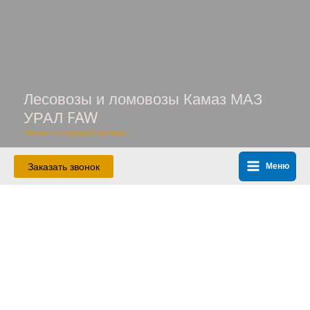
Перейти
к
содержимому
Лесовозы и ломовозы Камаз МАЗ
УРАЛ FAW
Лизинг со скидкой дилера
Заказать звонок
Меню
Main
Menu