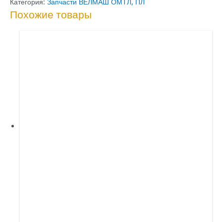
70.40.120
Категория:
Запчасти ВЕЛМАШ ОМТЛ, ПЛ
Похожие товары
с
осью