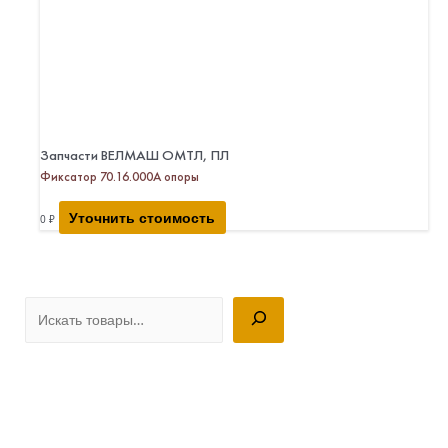
Запчасти ВЕЛМАШ ОМТЛ, ПЛ
Фиксатор 70.16.000А опоры
Уточнить стоимость
0
₽
П
о
и
с