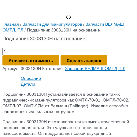
Главная
/
Запчасти для манипуляторов
/
Запчасти ВЕЛМАШ
ОМТЛ, ПЛ
/ Подшипник 3003130Н на основание
Подшипник 3003130Н на основание
Количество
товара
Уточнить стоимость
Сделать запрос
Подшипник
3003130Н
Артикул:
3003130N
Категория:
Запчасти ВЕЛМАШ ОМТЛ, ПЛ
на
Описание
основание
Детали
Подшипник 3003130Н устанавливается в основание таких
гидравлических манипуляторов как ОМТЛ-70-01, ОМТЛ-70-02,
ОМТЛ-97, ОМТ-97М от Велмаш (Palfinger). Изделие способно
сопротивляться сильным нагрузкам.
Подшипник 3003130Н изготавливается из высококачественной
нержавеющая стали. Это улучшает его прочность и
износостойкость. Он представляет собой двухрядный