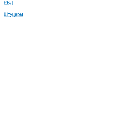
РВД
Штуцеры