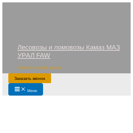
Перейти
к
содержимому
Лесовозы и ломовозы Камаз МАЗ
УРАЛ FAW
Лизинг со скидкой дилера
Заказать звонок
Main
Меню
Menu