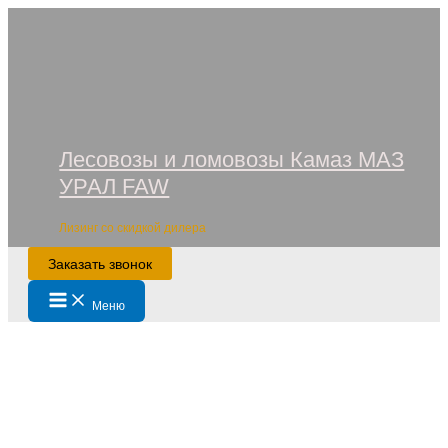
Перейти
к
содержимому
Лесовозы и ломовозы Камаз МАЗ
УРАЛ FAW
Лизинг со скидкой дилера
Заказать звонок
Main
Меню
Menu