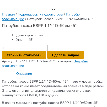
Главная
/
Гидронасосы и гидромоторы
/
Патрубки
всасывающие
/ Патрубок насоса BSPP 1.1/4″ D=50мм 45°
Патрубок насоса BSPP 1.1/4″ D=50мм 45°
Диаметр – 50 мм
Угол — 45°
Количество
товара
Уточнить стоимость
Сделать запрос
Патрубок
насоса
Артикул:
BSPP 1.1/4″ D=50мм 45°
Категория:
Патрубки
BSPP
всасывающие
1.1/4″
Описание
D=50мм
45°
Патрубок насоса BSPP 1.1/4″ D=50мм 45° — это угловая трубка,
которая на конце имеет соединительный элемент в виде резьбы.
Эти элементы используются в гидравлических системах
манипуляторов ОМТЛ, СФ и других.
В наших магазинах патрубок насоса BSPP 1.1/4″ D=50мм 45°