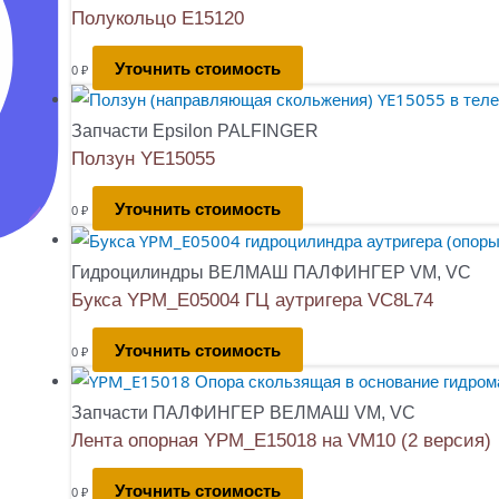
Полукольцо E15120
Уточнить стоимость
0
₽
Запчасти Epsilon PALFINGER
Ползун YE15055
Уточнить стоимость
0
₽
Гидроцилиндры ВЕЛМАШ ПАЛФИНГЕР VM, VC
Букса YPM_E05004 ГЦ аутригера VC8L74
Уточнить стоимость
0
₽
Запчасти ПАЛФИНГЕР ВЕЛМАШ VM, VC
Лента опорная YPM_E15018 на VM10 (2 версия)
Уточнить стоимость
0
₽