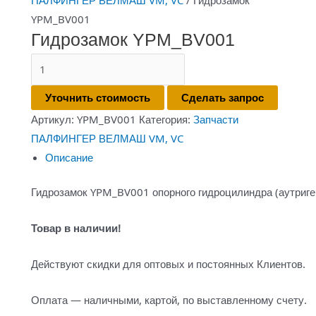
ПАЛФИНГЕР ВЕЛМАШ VM, VC
/ Гидрозамок
YPM_BV001
Гидрозамок YPM_BV001
Количество
товара
Уточнить стоимость
Сделать запрос
Гидрозамок
Артикул:
YPM_BV001
Категория:
Запчасти
YPM_BV001
ПАЛФИНГЕР ВЕЛМАШ VM, VC
Описание
Гидрозамок YPM_BV001 опорного гидроцилиндра (аутриг
Товар в наличии!
Действуют скидки для оптовых и постоянных Клиентов.
Оплата — наличными, картой, по выставленному счету.