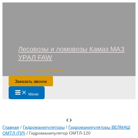
Перейти
к
содержимому
Лесовозы и ломовозы Камаз МАЗ
УРАЛ FAW
Лизинг со скидкой дилера
Заказать звонок
Main
Меню
Menu
Главная
/
Гидроманипуляторы
/
Гидроманипуляторы ВЕЛМАШ
ОМТЛ (ПЛ)
/ Гидроманипулятор ОМТЛ-120