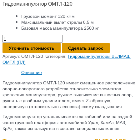
Гидроманипулятор ОМТЛ-120
Грузовой момент 120 кНм
Максимальный вылет стрелы 8,5 м
Базовая масса манипулятора 2500 кг
Количество
товара
Уточнить стоимость
Сделать запрос
Гидроманипулятор
ОМТЛ-120
Артикул:
ОМТЛ-120
Категория:
Гидроманипуляторы ВЕЛМАШ
ОМТЛ (ПЛ)
Описание
Гидроманипулятор ОМТЛ-120 имеет смещенное расположение
опорно-поворотного устройства относительно элементов
крепления манипулятора, ручное выдвижение выносных опор,
рукоять с двойным удлинителем, имеет Z-образную,
поперечную (относительно лесовоза) схему складывания.
Гидроманипулятор устанавливается за кабиной или на задней
части грузовой платформы автомобилей Урал, КамАз, МАЗ,
КрАз, также используется в составе специальных машин.