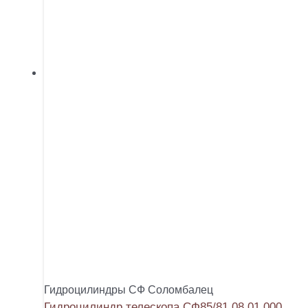
Гидроцилиндры СФ Соломбалец
Гидроцилиндр телескопа СФ85/81.08.01.000