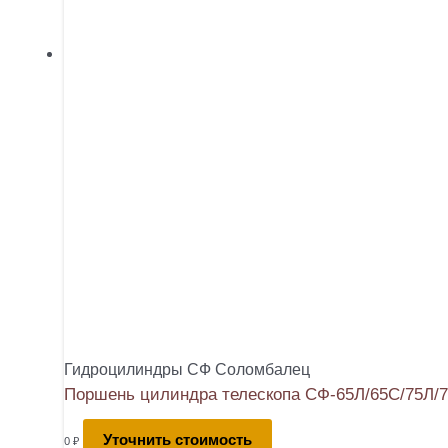
Гидроцилиндры СФ Соломбалец
Поршень цилиндра телескопа СФ-65Л/65С/75Л/7
Уточнить стоимость
0
₽