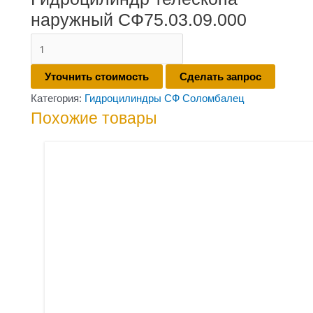
наружный СФ75.03.09.000
Количество
товара
Уточнить стоимость
Сделать запрос
Гидроцилиндр
Категория:
Гидроцилиндры СФ Соломбалец
телескопа
Похожие товары
наружный
СФ75.03.09.000