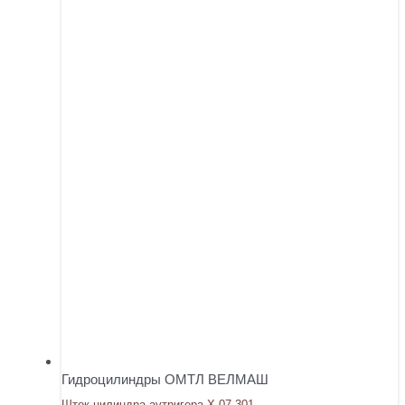
Гидроцилиндры ОМТЛ ВЕЛМАШ
Шток цилиндра аутригера Х.07.301