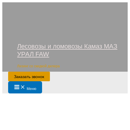
Перейти
к
содержимому
Лесовозы и ломовозы Камаз МАЗ
УРАЛ FAW
Лизинг со скидкой дилера
Заказать звонок
Main
Меню
Menu