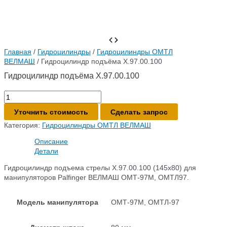
Главная
/
Гидроцилиндры
/
Гидроцилиндры ОМТЛ
ВЕЛМАШ
/ Гидроцилиндр подъёма Х.97.00.100
Гидроцилиндр подъёма Х.97.00.100
Количество
товара
Уточнить стоимость
Сделать запрос
Гидроцилиндр
подъёма
Категория:
Гидроцилиндры ОМТЛ ВЕЛМАШ
Х.97.00.100
Описание
Детали
Гидроцилиндр подъема стрелы Х.97.00.100 (145х80) для
манипуляторов Palfinger ВЕЛМАШ ОМТ-97М, ОМТЛ97.
Модель манипулятора
ОМТ-97М, ОМТЛ-97