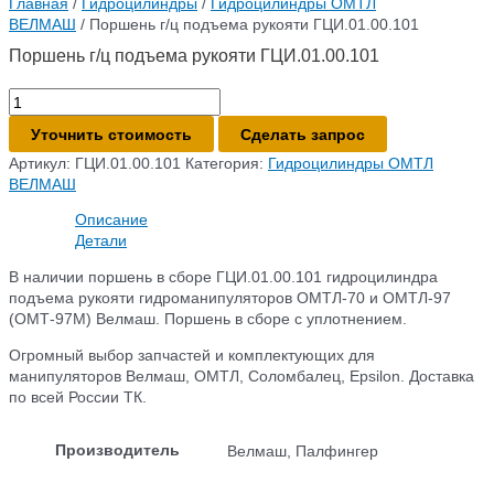
Главная
/
Гидроцилиндры
/
Гидроцилиндры ОМТЛ
ВЕЛМАШ
/ Поршень г/ц подъема рукояти ГЦИ.01.00.101
Поршень г/ц подъема рукояти ГЦИ.01.00.101
Количество
товара
Уточнить стоимость
Сделать запрос
Поршень
г/
Артикул:
ГЦИ.01.00.101
Категория:
Гидроцилиндры ОМТЛ
ц
ВЕЛМАШ
подъема
Описание
рукояти
Детали
ГЦИ.01.00.101
В наличии поршень в сборе ГЦИ.01.00.101 гидроцилиндра
подъема рукояти гидроманипуляторов ОМТЛ-70 и ОМТЛ-97
(ОМТ-97М) Велмаш. Поршень в сборе с уплотнением.
Огромный выбор запчастей и комплектующих для
манипуляторов Велмаш, ОМТЛ, Соломбалец, Epsilon. Доставка
по всей России ТК.
Производитель
Велмаш, Палфингер