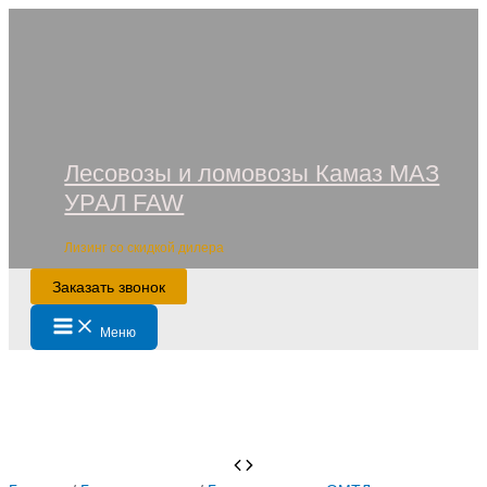
Перейти
к
содержимому
Лесовозы и ломовозы Камаз МАЗ
УРАЛ FAW
Лизинг со скидкой дилера
Заказать звонок
Main
Меню
Menu