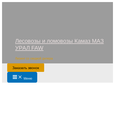
Перейти
к
содержимому
Лесовозы и ломовозы Камаз МАЗ
УРАЛ FAW
Лизинг со скидкой дилера
Заказать звонок
Main
Меню
Menu