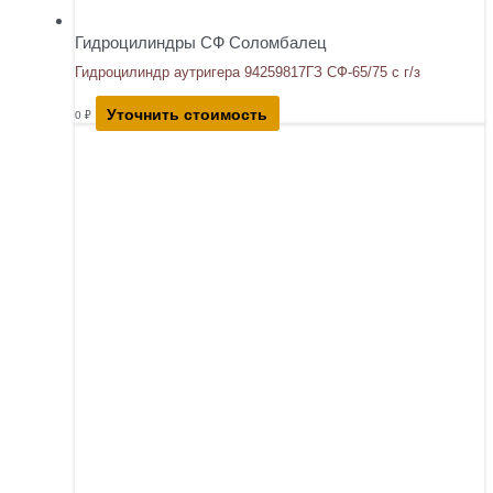
Гидроцилиндры СФ Соломбалец
Гидроцилиндр аутригера 94259817ГЗ СФ-65/75 с г/з
Уточнить стоимость
0
₽