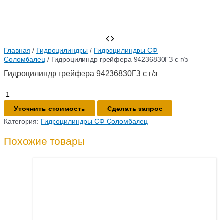
Главная
/
Гидроцилиндры
/
Гидроцилиндры СФ
Соломбалец
/ Гидроцилиндр грейфера 94236830ГЗ с г/з
Гидроцилиндр грейфера 94236830ГЗ с г/з
Количество
товара
Уточнить стоимость
Сделать запрос
Гидроцилиндр
грейфера
Категория:
Гидроцилиндры СФ Соломбалец
94236830ГЗ
с
Похожие товары
г/
з