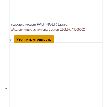
Гидроцилиндры PALFINGER Epsilon
Гайка цилиндра аутригера Epsilon E90L97, YE05002
Уточнить стоимость
0
₽