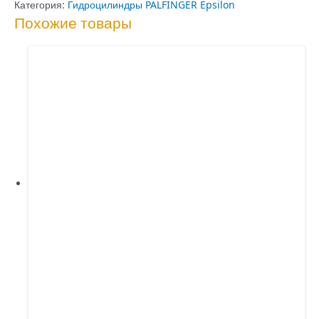
аутригера
Категория:
Гидроцилиндры PALFINGER Epsilon
Похожие товары
E110
L
Epsilon