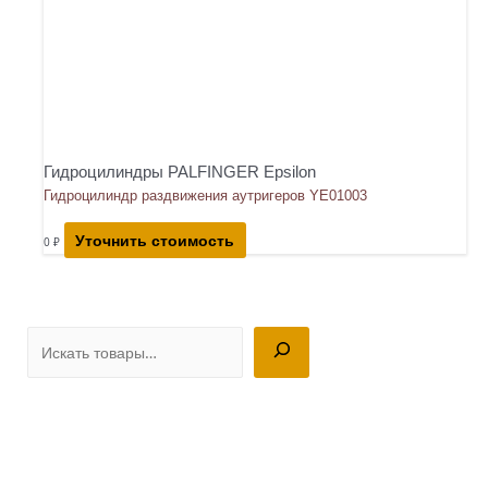
Гидроцилиндры PALFINGER Epsilon
Гидроцилиндр раздвижения аутригеров YE01003
Уточнить стоимость
0
₽
П
о
и
с