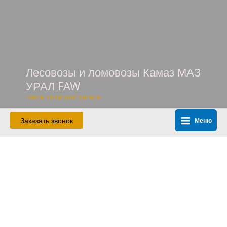
Перейти
к
содержимому
Лесовозы и ломовозы Камаз МАЗ
УРАЛ FAW
Лизинг со скидкой дилера
Заказать звонок
Меню
Main
Menu