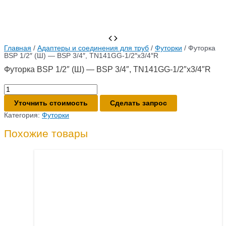
Главная
/
Адаптеры и соединения для труб
/
Футорки
/ Футорка
BSP 1/2″ (Ш) — BSP 3/4″, TN141GG-1/2″x3/4″R
Футорка BSP 1/2″ (Ш) — BSP 3/4″, TN141GG-1/2″x3/4″R
Количество
товара
Футорка
Уточнить стоимость
Сделать запрос
BSP
Категория:
Футорки
1/2"
(Ш)
Похожие товары
-
BSP
3/4",
TN141GG-
1/2"x3/4"R