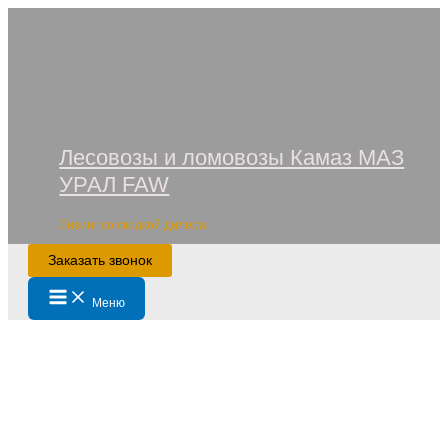
Перейти
к
содержимому
Лесовозы и ломовозы Камаз МАЗ
УРАЛ FAW
Лизинг со скидкой дилера
Заказать звонок
Main
Меню
Menu