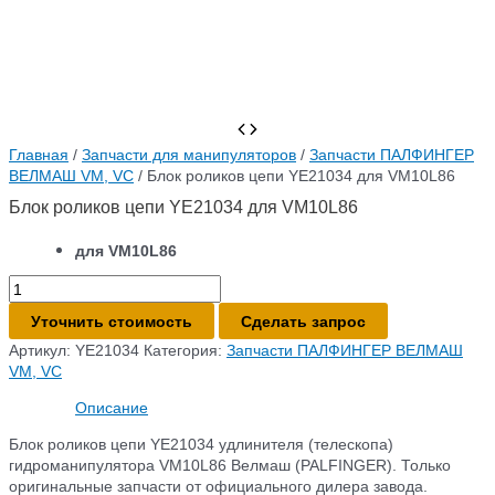
Главная
/
Запчасти для манипуляторов
/
Запчасти ПАЛФИНГЕР
ВЕЛМАШ VM, VC
/ Блок роликов цепи YE21034 для VM10L86
Блок роликов цепи YE21034 для VM10L86
для VM10L86
Количество
товара
Уточнить стоимость
Сделать запрос
Блок
роликов
Артикул:
YE21034
Категория:
Запчасти ПАЛФИНГЕР ВЕЛМАШ
цепи
VM, VC
YE21034
Описание
для
VM10L86
Блок роликов цепи YE21034 удлинителя (телескопа)
гидроманипулятора VM10L86 Велмаш (PALFINGER). Только
оригинальные запчасти от официального дилера завода.