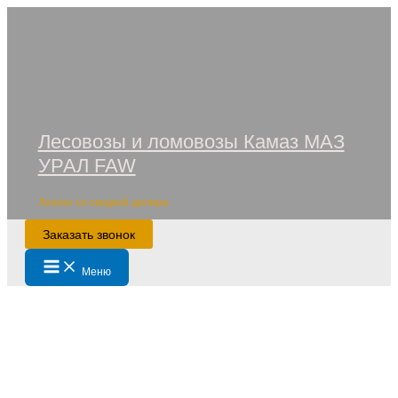
Перейти
к
содержимому
Лесовозы и ломовозы Камаз МАЗ
УРАЛ FAW
Лизинг со скидкой дилера
Заказать звонок
Main
Меню
Menu