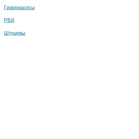
Гидронасосы
РВД
Штуцеры