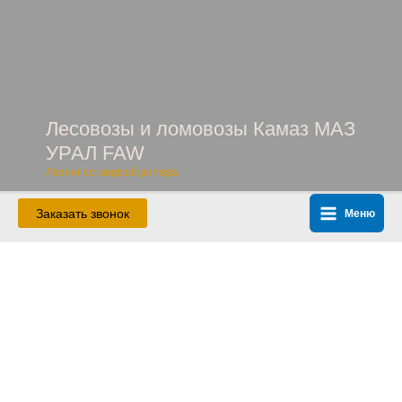
Перейти
к
содержимому
Лесовозы и ломовозы Камаз МАЗ
УРАЛ FAW
Лизинг со скидкой дилера
Заказать звонок
Меню
Main
Menu