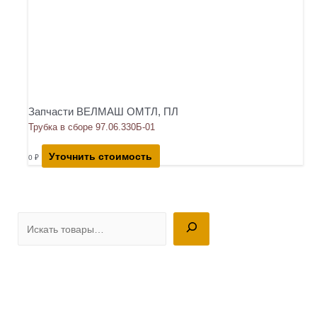
Запчасти ВЕЛМАШ ОМТЛ, ПЛ
Трубка в сборе 97.06.330Б-01
Уточнить стоимость
0
₽
П
о
и
с