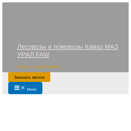
Перейти
к
содержимому
Лесовозы и ломовозы Камаз МАЗ
УРАЛ FAW
Лизинг со скидкой дилера
Заказать звонок
Main
Меню
Menu