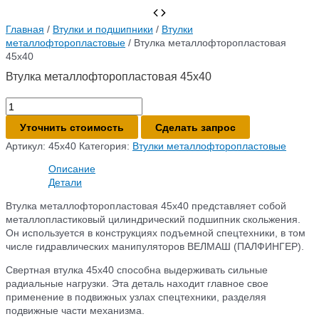
Главная
/
Втулки и подшипники
/
Втулки
металлофторопластовые
/ Втулка металлофторопластовая
45х40
Втулка металлофторопластовая 45х40
Количество
товара
Уточнить стоимость
Сделать запрос
Втулка
металлофторопластовая
Артикул:
45x40
Категория:
Втулки металлофторопластовые
45х40
Описание
Детали
Втулка металлофторопластовая 45х40 представляет собой
металлопластиковый цилиндрический подшипник скольжения.
Он используется в конструкциях подъемной спецтехники, в том
числе гидравлических манипуляторов ВЕЛМАШ (ПАЛФИНГЕР).
Свертная втулка 45х40 способна выдерживать сильные
радиальные нагрузки. Эта деталь находит главное свое
применение в подвижных узлах спецтехники, разделяя
подвижные части механизма.