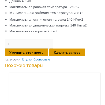
Длинна 40 мм
Максимальная рабочая температура +280 С
Минимальная рабочая температура
200 С
Максимальная статическая нагрузка 140 Н/мм2
Максимальная динамическая нагрузка 140 Н/мм2
Маскимальная скорость 2,5 м/с
Количество
товара
Уточнить стоимость
Сделать запрос
Втулка
бронзовая
Категория:
Втулки бронзовые
Похожие товары
100х105х70
с
отверстиями