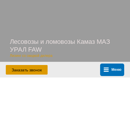
Перейти
к
содержимому
Лесовозы и ломовозы Камаз МАЗ
УРАЛ FAW
Лизинг со скидкой дилера
Заказать звонок
Меню
Main
Menu