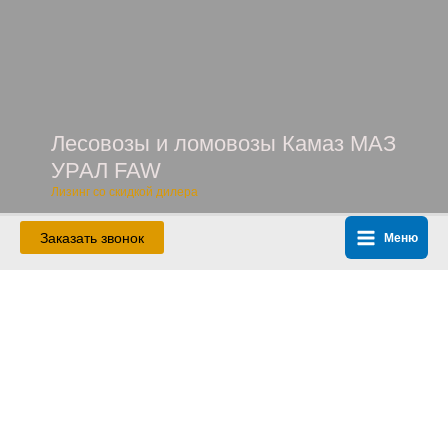
Перейти
к
содержимому
Лесовозы и ломовозы Камаз МАЗ
УРАЛ FAW
Лизинг со скидкой дилера
Заказать звонок
Меню
Main
Menu