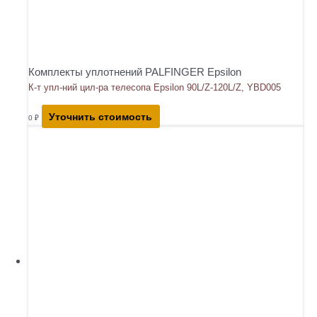
Комплекты уплотнений PALFINGER Epsilon
К-т упл-ний цил-ра телесопа Epsilon 90L/Z-120L/Z, YBD005
Уточнить стоимость
0
₽