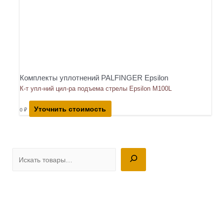
Комплекты уплотнений PALFINGER Epsilon
К-т упл-ний цил-ра подъема стрелы Epsilon M100L
Уточнить стоимость
0
₽
П
о
и
с