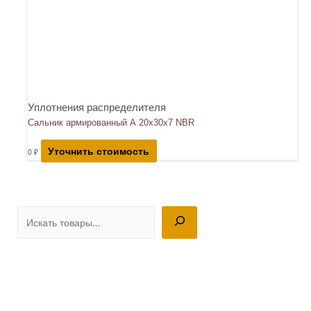
Уплотнения распределителя
Сальник армированный А 20х30х7 NBR
Уточнить стоимость
0
₽
П
о
и
с