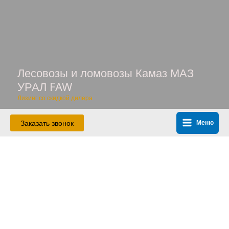
Перейти
к
содержимому
Лесовозы и ломовозы Камаз МАЗ
УРАЛ FAW
Лизинг со скидкой дилера
Заказать звонок
Меню
Main
Menu