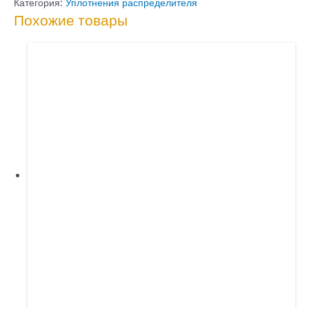
на
Категория:
Уплотнения распределителя
Похожие товары
золотник
HC-
D4