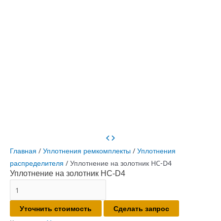
Главная
/
Уплотнения ремкомплекты
/
Уплотнения
распределителя
/ Уплотнение на золотник HC-D4
Уплотнение на золотник HC-D4
Количество
товара
Уточнить стоимость
Сделать запрос
Уплотнение